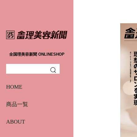
バックナンバー
vol.1～vol.29
全国理美容新聞 ONLINESHOP
vol.30～（リニューアル号）
定期購読
HOME
商品一覧
ABOUT